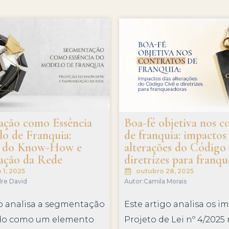
ção como Essência
Boa-fé objetiva nos c
o de Franquia:
de franquia: impactos
o do Know-How e
alterações do Código 
ação da Rede
diretrizes para franq
1, 2025
outubro 28, 2025
re David
Autor:
Camila Morais
go analisa a segmentação
Este artigo analisa os i
do como um elemento
Projeto de Lei nº 4/2025