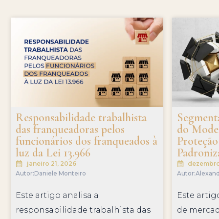
Responsabilidade trabalhista
Segmenta
das franqueadoras pelos
do Model
funcionários dos franqueados à
Proteçã
luz da Lei 13.966
Padroniz
janeiro 21, 2026
dezembro 
Autor:
Daniele Monteiro
Autor:
Alexand
Este artigo analisa a
Este arti
responsabilidade trabalhista das
de merca