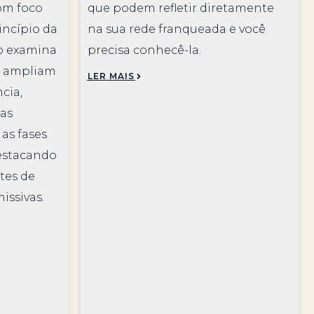
com foco
que podem refletir diretamente
incípio da
na sua rede franqueada e você
do examina
precisa conhecê-la.
s ampliam
LER MAIS
cia,
das
as fases
destacando
ntes de
issivas.