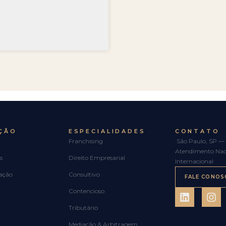
ÇÃO
ESPECIALIDADES
CONTATO
Franchising
São Paulo, SP — 
Atendimento Nac
s
Direito Empresarial
Internacional
ação
Consultivo
FALE CONOS
Contencioso
Tributário
Mediação & Arbitragem