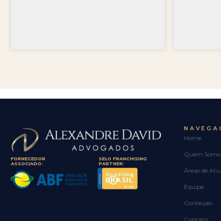
NAVEGA
Home
Quem Somo
FORNECEDOR
SELO FRANCHISING
ASSOCIADO:
PARTNER:
Áreas de Atu
Equipe
Conteúdo
Contato