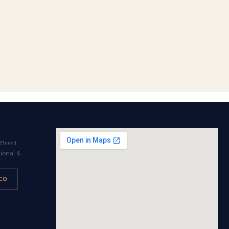
Brasil
ional &
CO